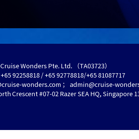
Cruise Wonders Pte. Ltd. （TA03723）
+65 92258818 / +65 92778818/+65 81087717
ruise-wonders.com ； admin@cruise-wonder
h Crescent #07-02 Razer SEA HQ, Singapore 1