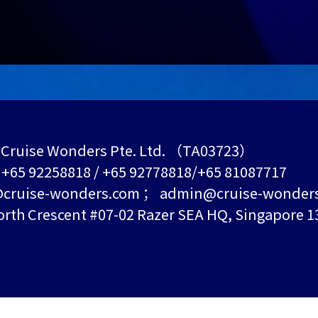
Cruise Wonders Pte. Ltd. （TA03723）
+65 92258818 / +65 92778818/+65 81087717
ruise-wonders.com ； admin@cruise-wonder
h Crescent #07-02 Razer SEA HQ, Singapore 1